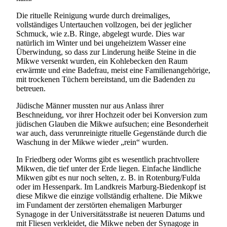
Die rituelle Reinigung wurde durch dreimaliges,
vollständiges Untertauchen vollzogen, bei der jeglicher
Schmuck, wie z.B. Ringe, abgelegt wurde. Dies war
natürlich im Winter und bei ungeheiztem Wasser eine
Überwindung, so dass zur Linderung heiße Steine in die
Mikwe versenkt wurden, ein Kohlebecken den Raum
erwärmte und eine Badefrau, meist eine Familienangehörige,
mit trockenen Tüchern bereitstand, um die Badenden zu
betreuen.
Jüdische Männer mussten nur aus Anlass ihrer
Beschneidung, vor ihrer Hochzeit oder bei Konversion zum
jüdischen Glauben die Mikwe aufsuchen; eine Besonderheit
war auch, dass verunreinigte rituelle Gegenstände durch die
Waschung in der Mikwe wieder „rein“ wurden.
In Friedberg oder Worms gibt es wesentlich prachtvollere
Mikwen, die tief unter der Erde liegen. Einfache ländliche
Mikwen gibt es nur noch selten, z. B. in Rotenburg/Fulda
oder im Hessenpark. Im Landkreis Marburg-Biedenkopf ist
diese Mikwe die einzige vollständig erhaltene. Die Mikwe
im Fundament der zerstörten ehemaligen Marburger
Synagoge in der Universitätsstraße ist neueren Datums und
mit Fliesen verkleidet, die Mikwe neben der Synagoge in